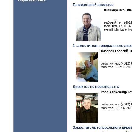
Обратная связь
Генеральный директор
Шинкаренко Вла
рабочий тел. (4012
моб. тел. +7 911 4
e-mail: shinkarenk
1 заместитель генерального дир
Хизовец Георгий Т
рабочий тел. (4012) 
моб. тел. +7 401 275
Директор по производству
Рабе Александр Г
рабочий тел. (4012) 
моб. тел. +7 906 213
Заместитель генерального дирек