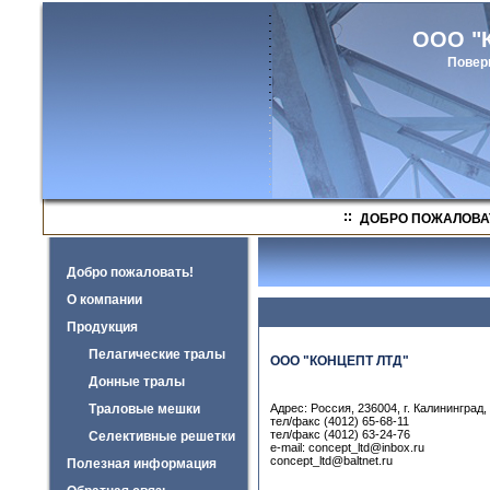
ООО "К
Повер
ДОБРО ПОЖАЛОВА
Добро пожаловать!
О компании
Продукция
Пелагические тралы
ООО "КОНЦЕПТ ЛТД"
Донные тралы
Траловые мешки
Адрес: Россия, 236004, г. Калининград
тел/факс (4012) 65-68-11
тел/факс (4012) 63-24-76
Селективные решетки
e-mail: concept_ltd@inbox.ru
concept_ltd@baltnet.ru
Полезная информация